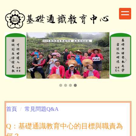
跳
到
主
要
內
容
區
首頁
常見問題Q&A
Q：基礎通識教育中心的目標與職責為