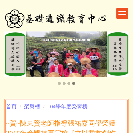
跳
到
主
要
內
容
區
首頁
榮譽榜
104學年度榮譽榜
~賀~陳東賢老師指導張祐嘉同學榮獲