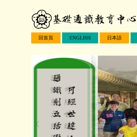
跳
到
主
要
回首頁
ENGLISH
日本語
內
容
區