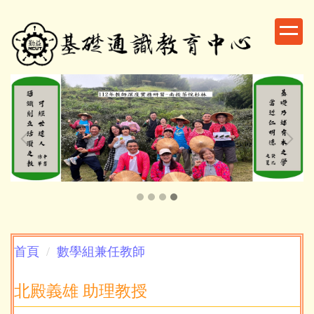
跳
到
主
要
內
容
區
首頁
數學組兼任教師
北殿義雄 助理教授