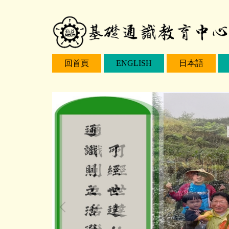
跳
到
主
要
回首頁
ENGLISH
日本語
內
容
區