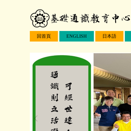
跳
到
主
要
回首頁
ENGLISH
日本語
內
容
區