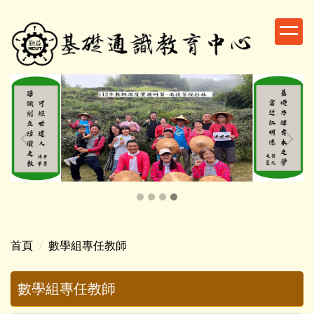
跳
到
主
要
內
容
區
首頁
數學組專任教師
數學組專任教師