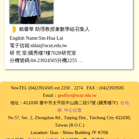
賴馨華 助理教授兼數學組召集人
English Name:
Sin-Hua
Lai
電子信箱:
shlai@ncut.edu.tw
研 究 室:國秀樓7樓702B研究室
分機號碼:04-23924505分機2255
研究專長:
微分幾何、幾何分析
NewTEL:(04)23924505 ext.2250．2274 FAX：(04)23929585
Email：
geoffice@ncut.edu.tw
411030
地址：
臺中
市太平區中山路二段57號 (國秀樓7F)
校地
圖
中心位置
411030
No.57, Sec. 2, Zhongshan Rd., Taiping Dist., Taichung City
,
Taiwan (R.O.C.)
Location: Guo - Shiou Building 7F K706