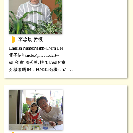
李念晨 教授
English Name:
Niann-Chern
Lee
電子信箱:
nclee@ncut.edu.tw
研 究 室:國秀樓7樓701A研究室
分機號碼:04-23924505分機2257
研究專長:Integrable System可積系統