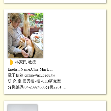
研究專長:分析、微分方程
林家民 教授
English Name:
Chia-Min Lin
電子信箱:
cmlin@ncut.edu.tw
研 究 室:國秀樓7樓703B研究室
分機號碼:04-23924505分機2261
研究專長:
理論宇宙學
、
理論天文粒子物理