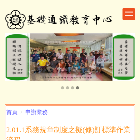
跳
到
主
要
內
容
區
首頁
申辦業務
2.01.1系務規章制度之擬(修)訂標準作業