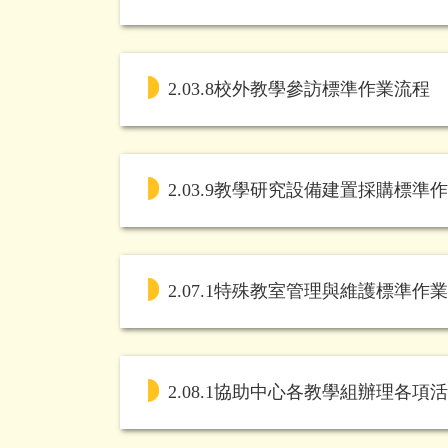
2.03.8校外教學參訪標準作業流程
2.03.9教學研究設備建置採購標準
2.07.1特殊教室管理與維護標準作
2.08.1協助中心各教學組辦理各