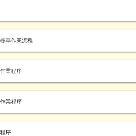
作標準作業流程
準作業程序
準作業程序
業程序