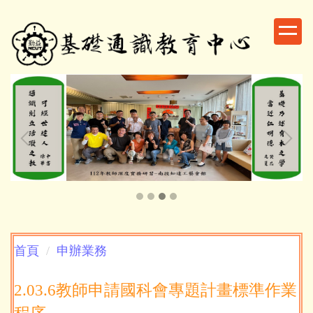
跳
到
主
要
內
容
區
首頁
申辦業務
2.03.6教師申請國科會專題計畫標準作業