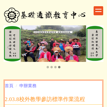
跳
到
主
要
內
容
區
首頁
申辦業務
2.03.8校外教學參訪標準作業流程