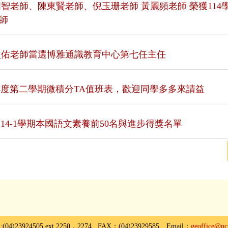
國智老師、陳東賢老師、倪玉珊老師 黃麗頻老師 榮獲114
師
盈佑老師當選博雅通識教育中心第七任主任
學年度第二學期微積分TA值班表，歡迎同學多多來請益
114-1學期本國語文素養前50名與進步得獎名單
:(04)23924505 ext.2250．2274 FAX：(04)23929585 Email：
geoffice@nc