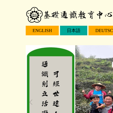
跳
到
主
要
內
ENGLISH
日本語
DEUTS
容
區