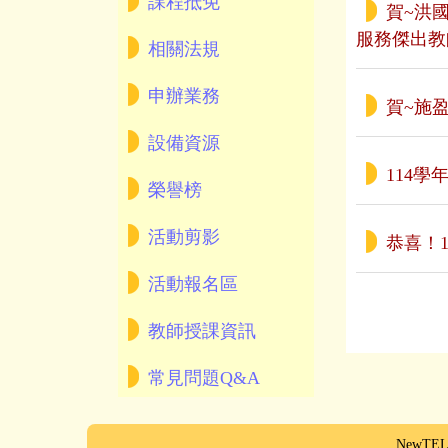
課程抵免
賀~洪
服務傑出教
相關法規
申辦業務
賀~施
設備資源
114
榮譽榜
活動剪影
恭喜！
活動報名區
教師授課資訊
常見問題Q&A
NewTEL