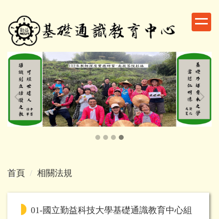
跳
到
主
要
內
容
區
首頁
相關法規
01-國立勤益科技大學基礎通識教育中心組